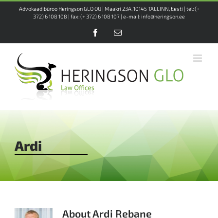
Skip
Advokaadibüroo Heringson GLO OÜ | Maakri 23A, 10145 TALLINN, Eesti | tel: (+
to
372) 6 108 108 | fax: (+ 372) 6 108 107 | e-mail: info@heringson.ee
content
Facebook
Email
Ardi
About
Ardi Rebane