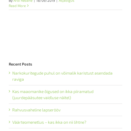
By
Ardi Rebane
|
18/09/2019
|
Asjaõigus
Read More
Recent Posts
Narkokuritegude puhul on võimalik karistust asendada
raviga
Kas maaomanike õigused on ikka piiramatud
(juurdepääsutee vaidluse näitel)
Rahvusvaheline lapserööv
Väärteomenetlus – kas ikka on nii lihtne?